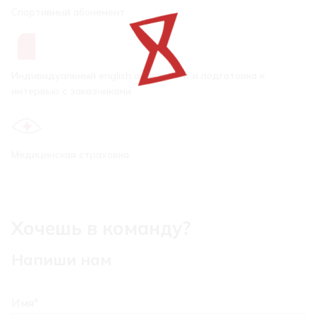
Спортивный абонемент
Индивидуальный english assessment и подготовка к
интервью с заказчиками
Медицинская страховка
Хочешь в команду?
Напиши нам
Имя
*